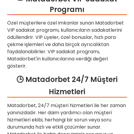
Programı
Özel müşterilere özel imkanlar sunan Matadorbet
VIP sadakat programı, kullanıcıların sadakatlerini
ödüllendirir. VIP üyeler, özel bonuslar, hızlı para
çekme işlemleri ve daha birçok ayrıcalıktan
faydalanabilirler. VIP sadakat programı,
Matadorbet'in kullanıcılarına verdiği değeri
gösterir.
🕒 Matadorbet 24/7 Müşteri
Hizmetleri
Matadorbet, 24/7 müşteri hizmetleri ile her zaman
yanınızdadır. Her daim yardımcı olan müşteri
hizmetleri ekibi, herhangi bir sorun veya soru
durumunda hızlı ve etkili çözümler sunar.