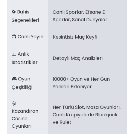
⚽ Bahis
Canlı Sporlar, Efsane E-
Sporlar, Sanal Dünyalar
Seçenekleri
📺 Canlı Yayın
Kesintisiz Maç Keyfi
📊 Anlık
Detaylı Maç Analizleri
İstatistikler
🎮 Oyun
10000+ Oyun ve Her Gün
Yenileri Ekleniyor
Çeşitliliği
🎲
Her Türlü Slot, Masa Oyunları,
Kazandıran
Canlı Krupiyelerle Blackjack
Casino
ve Rulet
Oyunları