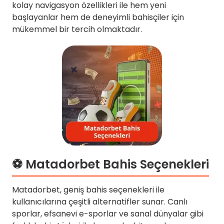
kolay navigasyon özellikleri ile hem yeni
başlayanlar hem de deneyimli bahisçiler için
mükemmel bir tercih olmaktadır.
⚽ Matadorbet Bahis Seçenekleri
Matadorbet, geniş bahis seçenekleri ile
kullanıcılarına çeşitli alternatifler sunar. Canlı
sporlar, efsanevi e-sporlar ve sanal dünyalar gibi