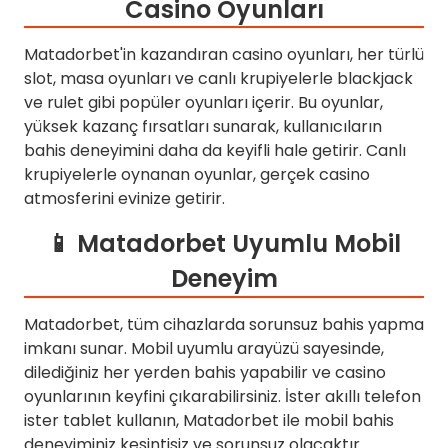
Casino Oyunları
Matadorbet'in kazandıran casino oyunları, her türlü
slot, masa oyunları ve canlı krupiyelerle blackjack
ve rulet gibi popüler oyunları içerir. Bu oyunlar,
yüksek kazanç fırsatları sunarak, kullanıcıların
bahis deneyimini daha da keyifli hale getirir. Canlı
krupiyelerle oynanan oyunlar, gerçek casino
atmosferini evinize getirir.
📱 Matadorbet Uyumlu Mobil
Deneyim
Matadorbet, tüm cihazlarda sorunsuz bahis yapma
imkanı sunar. Mobil uyumlu arayüzü sayesinde,
dilediğiniz her yerden bahis yapabilir ve casino
oyunlarının keyfini çıkarabilirsiniz. İster akıllı telefon
ister tablet kullanın, Matadorbet ile mobil bahis
deneyiminiz kesintisiz ve sorunsuz olacaktır.