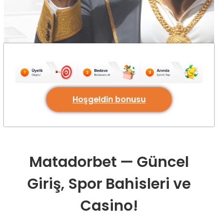
Hoşgeldin bonusu
Matadorbet — Güncel
Giriş, Spor Bahisleri ve
Casino!