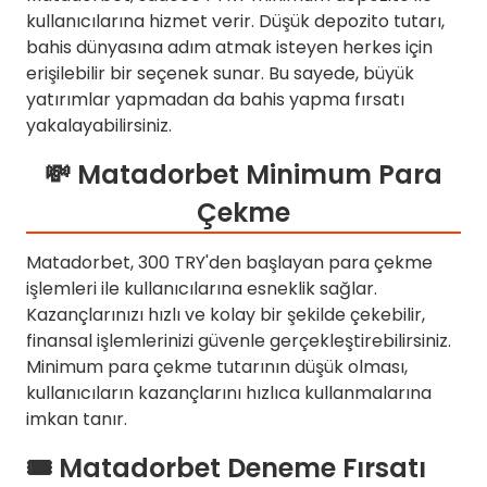
kullanıcılarına hizmet verir. Düşük depozito tutarı,
bahis dünyasına adım atmak isteyen herkes için
erişilebilir bir seçenek sunar. Bu sayede, büyük
yatırımlar yapmadan da bahis yapma fırsatı
yakalayabilirsiniz.
💸 Matadorbet Minimum Para
Çekme
Matadorbet, 300 TRY'den başlayan para çekme
işlemleri ile kullanıcılarına esneklik sağlar.
Kazançlarınızı hızlı ve kolay bir şekilde çekebilir,
finansal işlemlerinizi güvenle gerçekleştirebilirsiniz.
Minimum para çekme tutarının düşük olması,
kullanıcıların kazançlarını hızlıca kullanmalarına
imkan tanır.
🎟️ Matadorbet Deneme Fırsatı