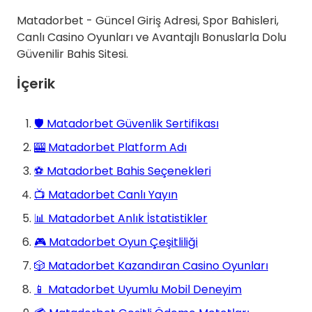
Matadorbet - Güncel Giriş Adresi, Spor Bahisleri,
Canlı Casino Oyunları ve Avantajlı Bonuslarla Dolu
Güvenilir Bahis Sitesi.
İçerik
🛡️ Matadorbet Güvenlik Sertifikası
🎰 Matadorbet Platform Adı
⚽ Matadorbet Bahis Seçenekleri
📺 Matadorbet Canlı Yayın
📊 Matadorbet Anlık İstatistikler
🎮 Matadorbet Oyun Çeşitliliği
🎲 Matadorbet Kazandıran Casino Oyunları
📱 Matadorbet Uyumlu Mobil Deneyim