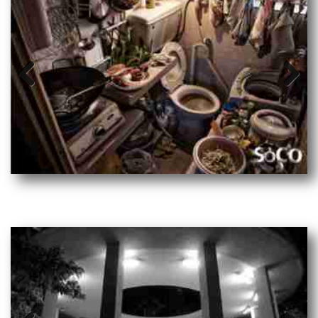
Prev
Next
ious