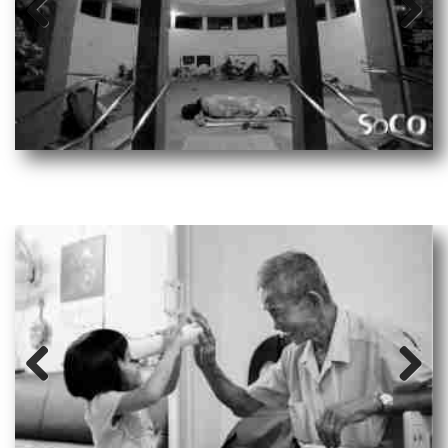
Prev
Next
ious
Prev
Next
ious