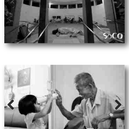
Prev
Next
ious
Prev
Next
ious