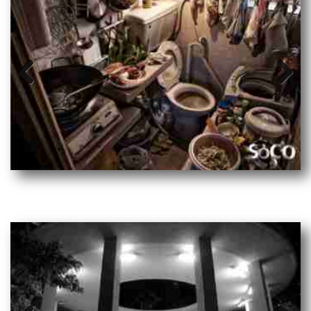
Prev
Next
ious