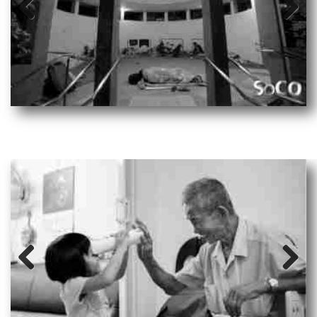
Prev
Next
ious
Prev
Next
ious