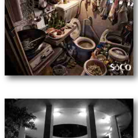
Prev
Next
ious