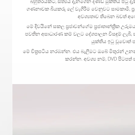
බහුතරයකට, සත්‍යය දැනගෙන දණ්ඩ මුක්තිය පිටු ද
ගණනාවක බියකරු ලේ වැගිරීම වෙනුවට සාමකාමී, ප්‍රජ
අවශ්‍යතාව තිබෙන බවත් අපේ
මේ දිවයිනේ සකල ප්‍රජාවන්ගේම ප්‍රජාතාන්ත්‍රික උරුමයන්
පවතින අසාධාරණ කම් වලට දේශපාලන විසඳුම් ලැබී,
යුක්තිය ඉටු වූවොත්
මේ චිත්‍රපටිය නරඹන්න. එය බැලීමට ඔබේ මිතුරන් උන
කරන්න. අවශ්‍ය නම්, DVD පිටපත්