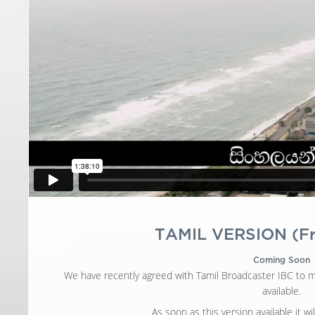
TAMIL VERSION (Fr
Coming Soon
We have recently agreed with Tamil Broadcaster IBC to ma
available.
As soon as this version available it wi