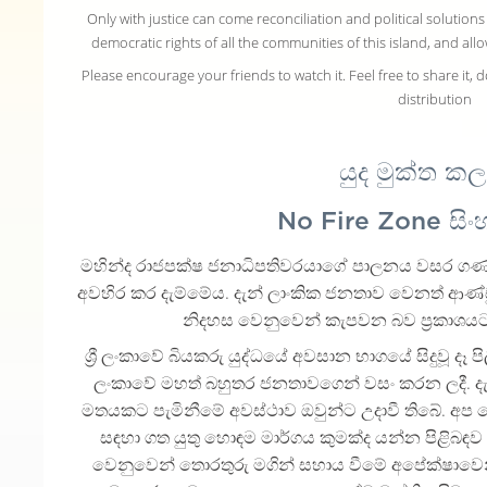
Only with justice can come reconciliation and political solutions 
democratic rights of all the communities of this island, and allo
Please encourage your friends to watch it. Feel free to share it,
distribution
යුද මුක්ත ක
No Fire Zone සි
මහින්ද රාජපක්ෂ ජනාධිපතිවරයාගේ පාලනය වසර ගණනාව
අවහිර කර දැම්මේය. දැන් ලාංකික ජනතාව වෙනත් ආණ්ඩ
නිදහස වෙනුවෙන් කැපවන බව ප්‍රකාශය
ශ්‍රී ලංකාවේ බියකරු යුද්ධයේ අවසාන භාගයේ සිදුවූ දෑ පිලිබ
ලංකාවේ මහත් බහුතර ජනතාවගෙන් වසං කරන ලදී. ද
මතයකට පැමිනීමේ අවස්ථාව ඔවුන්ට උදාවී තිබේ. අ
සඳහා ගත යුතු හොඳම මාර්ගය කුමක්ද යන්න පිළිබඳව ශ
වෙනුවෙන් තොරතුරු මගින් සහාය වීමේ අපේක්ෂාවෙනි. ශ්