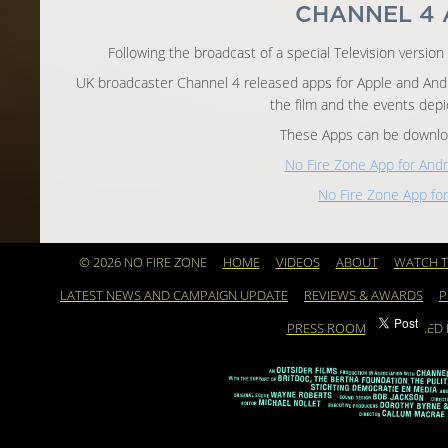
CHANNEL 4 
Following the broadcast of a special Television version
UK broadcaster Channel 4 released apps for Apple and Andr
the film and the events depic
These Apps can be downlo
No Fire Zone App for Andr
No Fire Zone App fo
© 2026 NO FIRE ZONE
HOME
VIDEOS
ABOUT
WATCH T
LATEST NEWS AND CAMPAIGN UPDATE
REVIEWS & AWARDS
P
PRESS ROOM
POWERED 